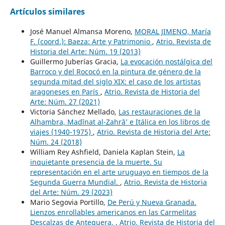
Artículos similares
José Manuel Almansa Moreno,
MORAL JIMENO, María
F. (coord.): Baeza: Arte y Patrimonio
,
Atrio. Revista de
Historia del Arte: Núm. 19 (2013)
Guillermo Juberías Gracia,
La evocación nostálgica del
Barroco y del Rococó en la pintura de género de la
segunda mitad del siglo XIX: el caso de los artistas
aragoneses en París
,
Atrio. Revista de Historia del
Arte: Núm. 27 (2021)
Victoria Sánchez Mellado,
Las restauraciones de la
Alhambra, Madīnat al-Zahrā’ e Itálica en los libros de
viajes (1940-1975)
,
Atrio. Revista de Historia del Arte:
Núm. 24 (2018)
William Rey Ashfield, Daniela Kaplan Stein,
La
inquietante presencia de la muerte. Su
representación en el arte uruguayo en tiempos de la
Segunda Guerra Mundial.
,
Atrio. Revista de Historia
del Arte: Núm. 29 (2023)
Mario Segovia Portillo,
De Perú y Nueva Granada.
Lienzos enrollables americanos en las Carmelitas
Descalzas de Antequera.
,
Atrio. Revista de Historia del