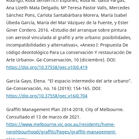
Rodrigo, Rosa Senserrich Espuñes, Rosa M. Gasol Fargas,
Ana Lizeth Mata Delgado, Mª Teresa Pastor Valls, Mercedes
Sánchez Pons, Carlota Santabárbara Morera, María Isabel
Úbeda García, María del Mar Vázquez de la Fuente, y Ester
Giner Cordero. 2016. «Estudio del arranque sobre pintura
con aerosol vinculada al grafiti y arte urbano: posibilidades,
incompatibilidades y alternativas», «Anexo I: Propuesta De
código deontológico Para La conservación Y restauración De
Arte Urbano». Ge-Conservación, 10 (diciembre). DOI:
https://doi.org/10.37558/gec.v10i0.419
García Gayo, Elena. “El espacio intermedio del arte urbano”.
Ge-Conservación, no. 16 (2019): 154-165. DOI:
https://doi.org/10.37558/gec.v16i0.704
Graffiti Management Plan 2014-2018, City of Melbourne.
Consultado el 13 de marzo de 2021.
https://www.melbourne.vic.gov.au/residents/home-
neighbourhood/graffiti/Pages/graffiti-management-