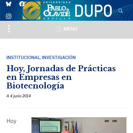
bluesky
facebook
instagram
Toggle
MENU
sidebar
&
navigation
,
INSTITUCIONAL
INVESTIGACIÓN
Hoy, Jornadas de Prácticas
en Empresas en
Biotecnología
A
4 junio 2014
Hoy