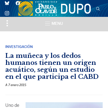
bluesky
facebook
instagram
Toggle
MENU
sidebar
&
navigation
INVESTIGACIÓN
La muñeca y los dedos
humanos tienen un origen
acuático, según un estudio
en el que participa el CABD
A
7 enero 2015
Uno de