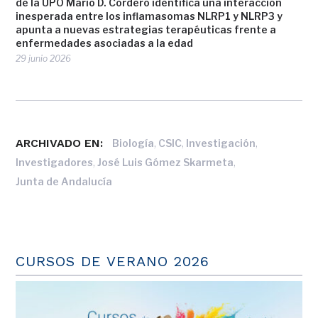
de la UPO Mario D. Cordero identifica una interacción
inesperada entre los inflamasomas NLRP1 y NLRP3 y
apunta a nuevas estrategias terapéuticas frente a
enfermedades asociadas a la edad
29 junio 2026
ARCHIVADO EN:
,
,
,
Biología
CSIC
Investigación
,
,
Investigadores
José Luis Gómez Skarmeta
Junta de Andalucía
CURSOS DE VERANO 2026