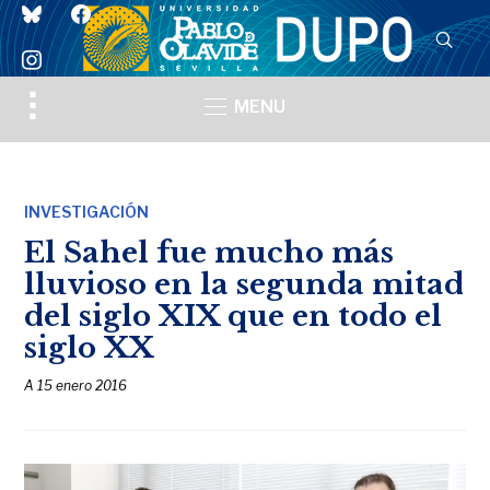
bluesky
facebook
instagram
Toggle
MENU
sidebar
&
navigation
INVESTIGACIÓN
El Sahel fue mucho más
lluvioso en la segunda mitad
del siglo XIX que en todo el
siglo XX
A
15 enero 2016