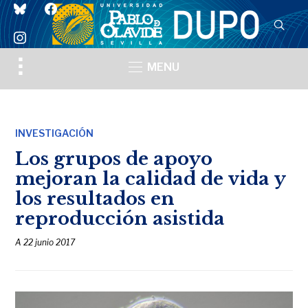
bluesky
facebook
instagram
Toggle
MENU
sidebar
&
navigation
INVESTIGACIÓN
Los grupos de apoyo
mejoran la calidad de vida y
los resultados en
reproducción asistida
A
22 junio 2017