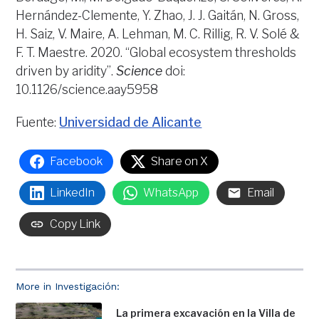
Hernández-Clemente, Y. Zhao, J. J. Gaitán, N. Gross,
H. Saiz, V. Maire, A. Lehman, M. C. Rillig, R. V. Solé &
F. T. Maestre. 2020. “Global ecosystem thresholds
driven by aridity”.
Science
doi:
10.1126/science.aay5958
Fuente:
Universidad de Alicante
Facebook
Share on X
LinkedIn
WhatsApp
Email
Copy Link
More in Investigación:
La primera excavación en la Villa de