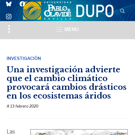
bluesky
facebook
instagram
Toggle
MENU
sidebar
&
navigation
INVESTIGACIÓN
Una investigación advierte
que el cambio climático
provocará cambios drásticos
en los ecosistemas áridos
A
13 febrero 2020
Las