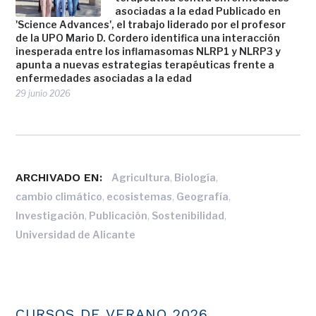
asociadas a la edad Publicado en
'Science Advances', el trabajo liderado por el profesor
de la UPO Mario D. Cordero identifica una interacción
inesperada entre los inflamasomas NLRP1 y NLRP3 y
apunta a nuevas estrategias terapéuticas frente a
enfermedades asociadas a la edad
29 junio 2026
ARCHIVADO EN:
,
,
Agricultura
Biología
,
,
,
cambio climático
ecosistemas
Geografía
,
,
,
Investigación
Publicación
Sostenibilidad
Universidad de Alicante
CURSOS DE VERANO 2026