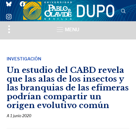
bluesky
facebook
instagram
Toggle
MENU
sidebar
&
navigation
INVESTIGACIÓN
Un estudio del CABD revela
que las alas de los insectos y
las branquias de las efímeras
podrían compartir un
origen evolutivo común
A
1 junio 2020