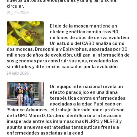
nuevos datos sobre los jardines y una gran piscina
circular.
21 julio 2026
El ojo de la mosca mantiene un
núcleo genético común tras 90
millones de años de deriva evolutiva
Un estudio del CABD analiza cómo
dos moscas, Drosophila y Episyrphus, separadas por 90
millones de años de evolución, utilizan la información de
sus genomas para construir sus ojos, revelando las
similitudes y diferencias causadas por la evolución
14 julio 2026
Un equipo internacional revela un
efecto paradójico en una diana
terapéutica contra enfermedades
asociadas a la edad Publicado en
'Science Advances', el trabajo liderado por el profesor
de la UPO Mario D. Cordero identifica una interacción
inesperada entre los inflamasomas NLRP1 y NLRP3 y
apunta a nuevas estrategias terapéuticas frente a
enfermedades asociadas a la edad