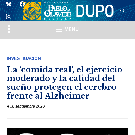
bluesky
facebook
instagram
Toggle
MENU
sidebar
&
navigation
INVESTIGACIÓN
La ‘comida real’, el ejercicio
moderado y la calidad del
sueño protegen el cerebro
frente al Alzheimer
A
18 septiembre 2020