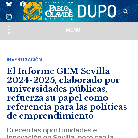
bluesky
facebook
instagram
Toggle
MENU
sidebar
&
navigation
INVESTIGACIÓN
El Informe GEM Sevilla
2024-2025, elaborado por
universidades públicas,
refuerza su papel como
referencia para las políticas
de emprendimiento
Crecen las oportunidades e
innovación en Sevilla, pero cae la