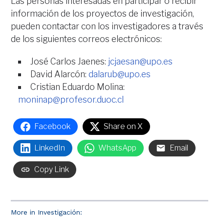
Las personas interesadas en participar o recibir
información de los proyectos de investigación,
pueden contactar con los investigadores a través
de los siguientes correos electrónicos:
José Carlos Jaenes:
jcjaesan@upo.es
David Alarcón:
dalarub@upo.es
Cristian Eduardo Molina:
moninap@profesor.duoc.cl
Facebook
Share on X
LinkedIn
WhatsApp
Email
Copy Link
More in Investigación: