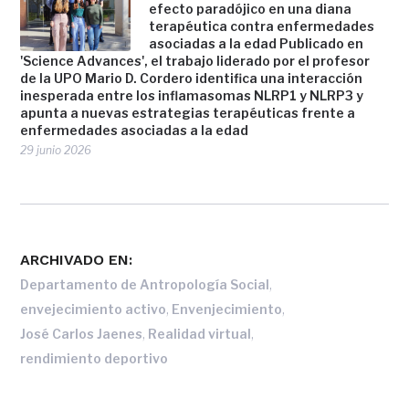
efecto paradójico en una diana
terapéutica contra enfermedades
asociadas a la edad Publicado en
'Science Advances', el trabajo liderado por el profesor
de la UPO Mario D. Cordero identifica una interacción
inesperada entre los inflamasomas NLRP1 y NLRP3 y
apunta a nuevas estrategias terapéuticas frente a
enfermedades asociadas a la edad
29 junio 2026
ARCHIVADO EN:
,
Departamento de Antropología Social
,
,
envejecimiento activo
Envenjecimiento
,
,
José Carlos Jaenes
Realidad virtual
rendimiento deportivo