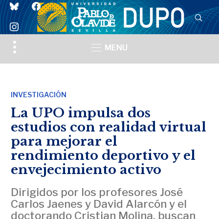
bluesky
facebook
instagram
Toggle
MENU
sidebar
&
navigation
INVESTIGACIÓN
La UPO impulsa dos
estudios con realidad virtual
para mejorar el
rendimiento deportivo y el
envejecimiento activo
Dirigidos por los profesores José
Carlos Jaenes y David Alarcón y el
doctorando Cristian Molina, buscan