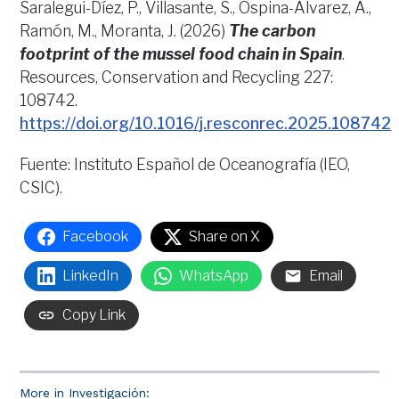
Saralegui-Díez, P., Villasante, S., Ospina-Álvarez, A.,
Ramón, M., Moranta, J. (2026)
The carbon
footprint of the mussel food chain in Spain
.
Resources, Conservation and Recycling 227:
108742.
https://doi.org/10.1016/j.resconrec.2025.108742
Fuente: Instituto Español de Oceanografía (IEO,
CSIC).
Facebook
Share on X
LinkedIn
WhatsApp
Email
Copy Link
More in Investigación: