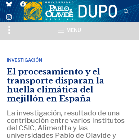
bluesky
facebook
instagram
Toggle
MENU
sidebar
&
navigation
INVESTIGACIÓN
El procesamiento y el
transporte disparan la
huella climática del
mejillón en España
La investigación, resultado de una
contribución entre varios institutos
del CSIC, Alimentta y las
universidades Pablo de Olavide y