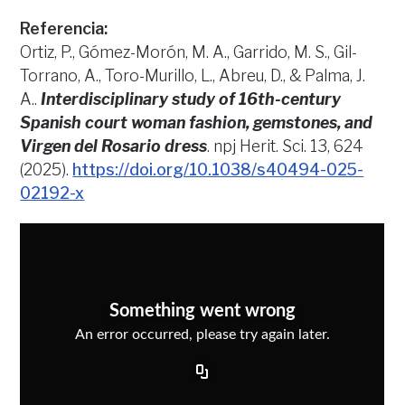
Referencia:
Ortiz, P., Gómez-Morón, M. A., Garrido, M. S., Gil-
Torrano, A., Toro-Murillo, L., Abreu, D., & Palma, J.
A..
Interdisciplinary study of 16th-century
Spanish court woman fashion, gemstones, and
Virgen del Rosario dress
. npj Herit. Sci. 13, 624
(2025).
https://doi.org/10.1038/s40494-025-
02192-x