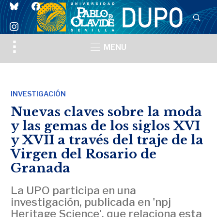
bluesky
facebook
instagram
Toggle
MENU
sidebar
&
navigation
INVESTIGACIÓN
Nuevas claves sobre la moda
y las gemas de los siglos XVI
y XVII a través del traje de la
Virgen del Rosario de
Granada
La UPO participa en una
investigación, publicada en 'npj
Heritage Science', que relaciona esta