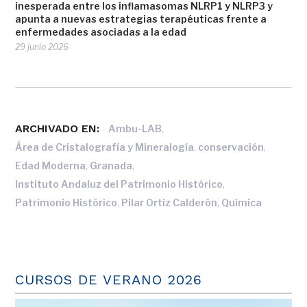
inesperada entre los inflamasomas NLRP1 y NLRP3 y
apunta a nuevas estrategias terapéuticas frente a
enfermedades asociadas a la edad
29 junio 2026
ARCHIVADO EN:
,
Ambu-LAB
,
,
Área de Cristalografía y Mineralogía
conservación
,
,
Edad Moderna
Granada
,
Instituto Andaluz del Patrimonio Histórico
,
,
Patrimonio Histórico
Pilar Ortiz Calderón
Química
CURSOS DE VERANO 2026