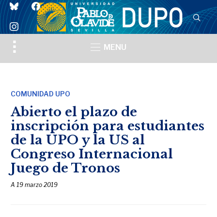
bluesky
facebook
instagram
Toggle
MENU
sidebar
&
navigation
COMUNIDAD UPO
Abierto el plazo de
inscripción para estudiantes
de la UPO y la US al
Congreso Internacional
Juego de Tronos
A
19 marzo 2019