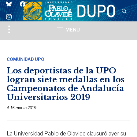
bluesky
facebook
instagram
Toggle
MENU
sidebar
&
navigation
COMUNIDAD UPO
Los deportistas de la UPO
logran siete medallas en los
Campeonatos de Andalucía
Universitarios 2019
A
15 marzo 2019
La Universidad Pablo de Olavide clausuró ayer su