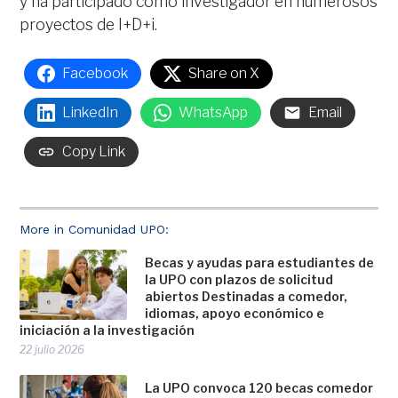
y ha participado como investigador en numerosos
proyectos de I+D+i.
Facebook
Share on X
LinkedIn
WhatsApp
Email
Copy Link
More in Comunidad UPO:
Becas y ayudas para estudiantes de
la UPO con plazos de solicitud
abiertos Destinadas a comedor,
idiomas, apoyo económico e
iniciación a la investigación
22 julio 2026
La UPO convoca 120 becas comedor