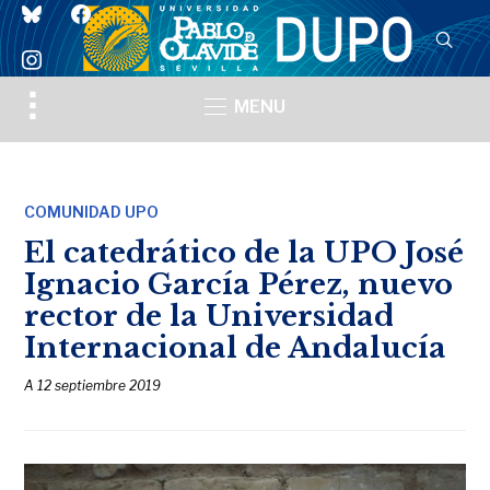
bluesky
facebook
instagram
Toggle
MENU
sidebar
&
navigation
COMUNIDAD UPO
El catedrático de la UPO José
Ignacio García Pérez, nuevo
rector de la Universidad
Internacional de Andalucía
A
12 septiembre 2019