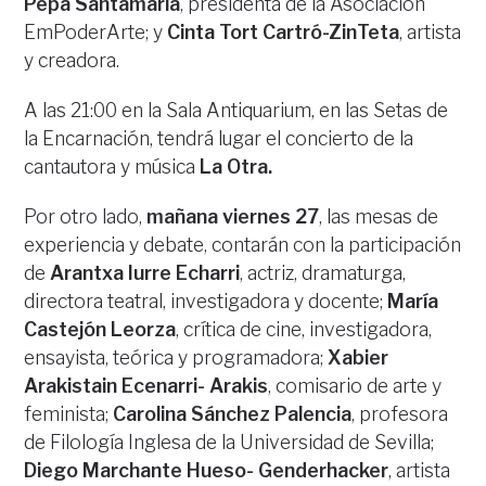
Pepa Santamaría
, presidenta de la Asociación
EmPoderArte; y
Cinta Tort Cartró-ZinTeta
, artista
y creadora.
A las 21:00 en la Sala Antiquarium, en las Setas de
la Encarnación, tendrá lugar el concierto de la
cantautora y música
La Otra.
Por otro lado,
mañana viernes 27
, las mesas de
experiencia y debate, contarán con la participación
de
Arantxa Iurre Echarri
, actriz, dramaturga,
directora teatral, investigadora y docente;
María
Castejón Leorza
, crítica de cine, investigadora,
ensayista, teórica y programadora;
Xabier
Arakistain Ecenarri- Arakis
, comisario de arte y
feminista;
Carolina Sánchez Palencia
, profesora
de Filología Inglesa de la Universidad de Sevilla;
Diego Marchante Hueso- Genderhacker
, artista