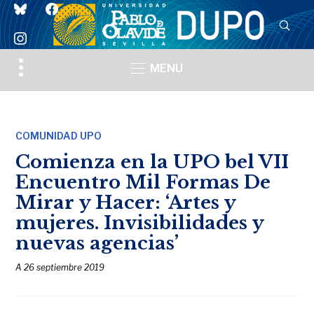
bluesky
facebook
instagram
Toggle
MENU
sidebar
&
navigation
COMUNIDAD UPO
Comienza en la UPO bel VII
Encuentro Mil Formas De
Mirar y Hacer: ‘Artes y
mujeres. Invisibilidades y
nuevas agencias’
A
26 septiembre 2019