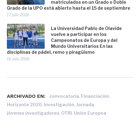
matriculados en un Grado o Doble
Grado de la UPO está abierto hasta el 15 de septiembre
17 julio 2026
La Universidad Pablo de Olavide
vuelve a participar en los
Campeonatos de Europa y del
Mundo Universitarios En las
disciplinas de pádel, remo y piragüismo
16 julio 2026
ARCHIVADO EN:
,
,
convocatoria
Financiación
,
,
,
Horizonte 2020
Investigación
Jornada
,
,
jóvenes investigadores
OTRI
Unión Europea