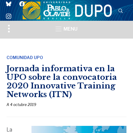
bluesky
facebook
instagram
Toggle
MENU
sidebar
&
navigation
COMUNIDAD UPO
Jornada informativa en la
UPO sobre la convocatoria
2020 Innovative Training
Networks (ITN)
A
4 octubre 2019
La