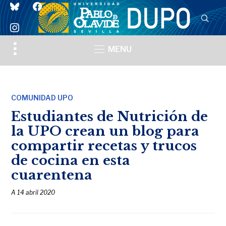
bluesky
facebook
instagram
Toggle
MENU
sidebar
&
navigation
COMUNIDAD UPO
Estudiantes de Nutrición de
la UPO crean un blog para
compartir recetas y trucos
de cocina en esta
cuarentena
A
14 abril 2020