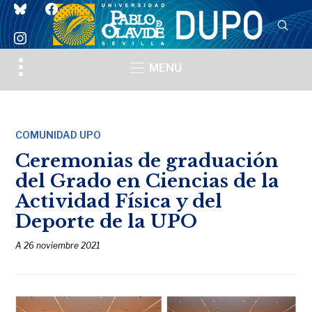
bluesky
facebook
instagram
Toggle
MENU
sidebar
&
navigation
COMUNIDAD UPO
Ceremonias de graduación
del Grado en Ciencias de la
Actividad Física y del
Deporte de la UPO
A
26 noviembre 2021