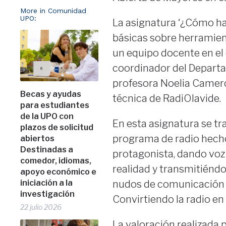
More in Comunidad
UPO:
La asignatura ‘¿Cómo h
básicas sobre herramient
un equipo docente en el 
coordinador del Departam
profesora Noelia Camero
Becas y ayudas
técnica de RadiOlavide.
para estudiantes
de la UPO con
En esta asignatura se tr
plazos de solicitud
programa de radio hecho 
abiertos
Destinadas a
protagonista, dando voz 
comedor, idiomas,
realidad y transmitiénd
apoyo económico e
iniciación a la
nudos de comunicación 
investigación
Convirtiendo la radio en
22 julio 2026
La valoración realizada 