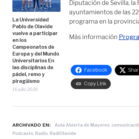
Diputación de Sevilla, la
ayuntamientos de las 22
La Universidad
programa en la provincia
Pablo de Olavide
vuelve a participar
Más información
Progra
en los
Campeonatos de
Europa y del Mundo
Universitarios En
las disciplinas de
Facebook
Shar
pádel, remo y
piragüismo
Copy Link
16 julio 2026
ARCHIVADO EN:
,
Aula Abierta de Mayores
comunicaci
,
,
Podcasts
Radio
RadiOlavide