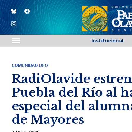
bluesky
facebook
instagram
Institucional
Toggle
sidebar
&
COMUNIDAD UPO
navigation
RadiOlavide estren
Puebla del Río al h
especial del alumn
de Mayores