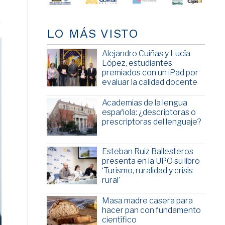
LO MÁS VISTO
Alejandro Cuiñas y Lucía
López, estudiantes
premiados con un iPad por
evaluar la calidad docente
Academias de la lengua
española: ¿descriptoras o
prescriptoras del lenguaje?
Esteban Ruiz Ballesteros
presenta en la UPO su libro
‘Turismo, ruralidad y crisis
rural’
Masa madre casera para
hacer pan con fundamento
científico