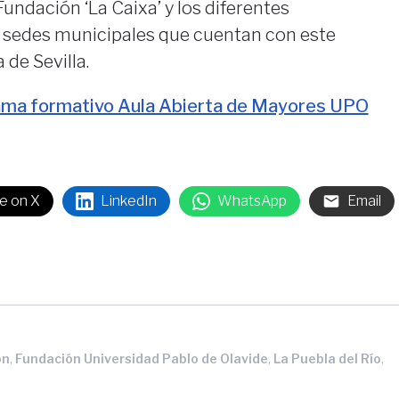
 Fundación ‘La Caixa’ y los diferentes
 sedes municipales que cuentan con este
 de Sevilla.
ma formativo Aula Abierta de Mayores UPO
e on X
LinkedIn
WhatsApp
Email
,
,
,
ón
Fundación Universidad Pablo de Olavide
La Puebla del Río