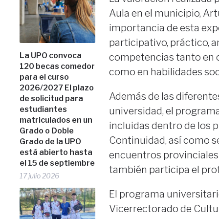
Aula en el municipio, Art
importancia de esta expe
participativo, práctico, 
La UPO convoca
competencias tanto en c
120 becas comedor
como en habilidades soci
para el curso
2026/2027 El plazo
Además de las diferentes
de solicitud para
estudiantes
universidad, el program
matriculados en un
incluidas dentro de los p
Grado o Doble
Continuidad, así como s
Grado de la UPO
está abierto hasta
encuentros provinciales 
el 15 de septiembre
también participa el pro
17 julio 2026
El programa universitar
Vicerrectorado de Cultur