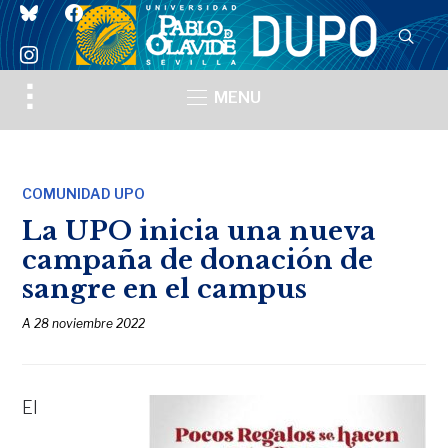
bluesky
facebook
instagram
Toggle
MENU
sidebar
&
navigation
COMUNIDAD UPO
La UPO inicia una nueva
campaña de donación de
sangre en el campus
A
28 noviembre 2022
El