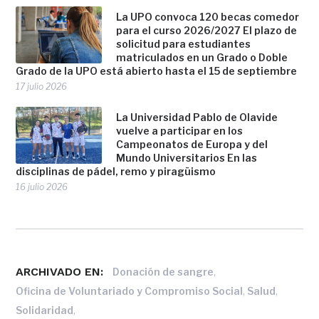
La UPO convoca 120 becas comedor
para el curso 2026/2027 El plazo de
solicitud para estudiantes
matriculados en un Grado o Doble
Grado de la UPO está abierto hasta el 15 de septiembre
17 julio 2026
La Universidad Pablo de Olavide
vuelve a participar en los
Campeonatos de Europa y del
Mundo Universitarios En las
disciplinas de pádel, remo y piragüismo
16 julio 2026
ARCHIVADO EN:
,
Donación de sangre
,
,
Oficina de Voluntariado y Compromiso Social
Salud
,
Solidaridad