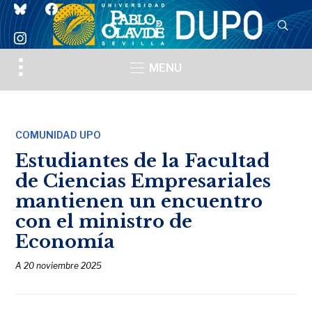
bluesky
facebook
instagram
Toggle
MENU
sidebar
&
navigation
COMUNIDAD UPO
Estudiantes de la Facultad
de Ciencias Empresariales
mantienen un encuentro
con el ministro de
Economía
A
20 noviembre 2025