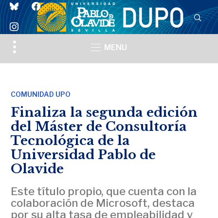
bluesky
facebook
instagram
Toggle
MENU
sidebar
&
navigation
COMUNIDAD UPO
Finaliza la segunda edición
del Máster de Consultoría
Tecnológica de la
Universidad Pablo de
Olavide
Este título propio, que cuenta con la
colaboración de Microsoft, destaca
por su alta tasa de empleabilidad y