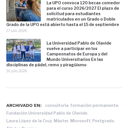
La UPO convoca 120 becas comedor
para el curso 2026/2027 El plazo de
solicitud para estudiantes
matriculados en un Grado o Doble
Grado de la UPO está abierto hasta el 15 de septiembre
17 julio 2026
La Universidad Pablo de Olavide
vuelve a participar en los
Campeonatos de Europa y del
Mundo Universitarios En las
disciplinas de pádel, remo y piragüismo
16 julio 2026
ARCHIVADO EN:
,
,
consultoría
formación permanente
,
Fundación Universidad Pablo de Olavide
,
,
,
,
Laura López de la Cruz
Máster
Microsoft
Postgrado