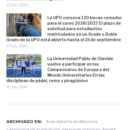
22 julio 2026
La UPO convoca 120 becas comedor
para el curso 2026/2027 El plazo de
solicitud para estudiantes
matriculados en un Grado o Doble
Grado de la UPO está abierto hasta el 15 de septiembre
17 julio 2026
La Universidad Pablo de Olavide
vuelve a participar en los
Campeonatos de Europa y del
Mundo Universitarios En las
disciplinas de pádel, remo y piragüismo
16 julio 2026
ARCHIVADO EN:
,
Aula Abierta de Mayores
,
,
Ceremonia de graduación
personas mayores
Sevilla