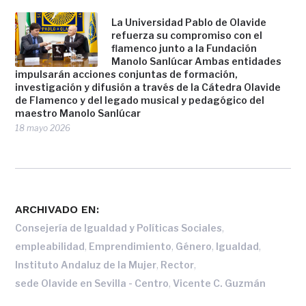
La Universidad Pablo de Olavide
refuerza su compromiso con el
flamenco junto a la Fundación
Manolo Sanlúcar Ambas entidades
impulsarán acciones conjuntas de formación,
investigación y difusión a través de la Cátedra Olavide
de Flamenco y del legado musical y pedagógico del
maestro Manolo Sanlúcar
18 mayo 2026
ARCHIVADO EN:
,
Consejería de Igualdad y Políticas Sociales
,
,
,
,
empleabilidad
Emprendimiento
Género
Igualdad
,
,
Instituto Andaluz de la Mujer
Rector
,
sede Olavide en Sevilla - Centro
Vicente C. Guzmán