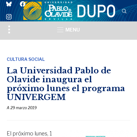
bluesky
facebook
instagram
Toggle
MENU
sidebar
&
navigation
CULTURA SOCIAL
La Universidad Pablo de
Olavide inaugura el
próximo lunes el programa
UNIVERGEM
A
29 marzo 2019
El próximo lunes, 1