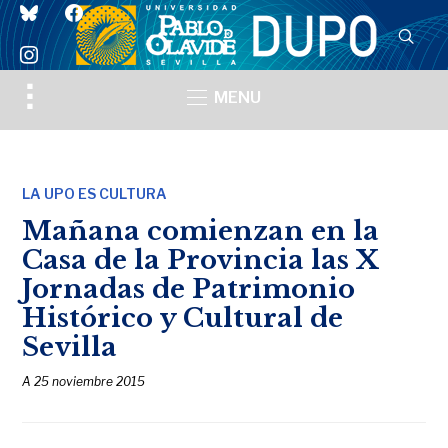
bluesky
facebook
instagram
Toggle
MENU
sidebar
&
navigation
LA UPO ES CULTURA
Mañana comienzan en la
Casa de la Provincia las X
Jornadas de Patrimonio
Histórico y Cultural de
Sevilla
A
25 noviembre 2015