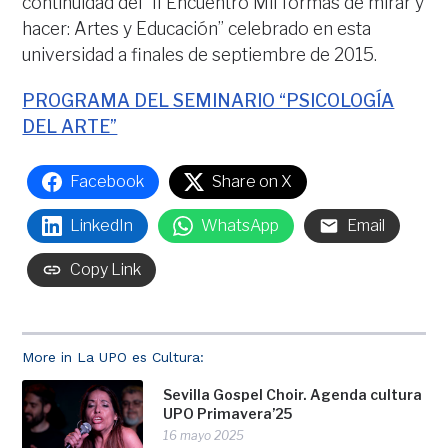
continuidad del “II Encuentro Mil formas de mirar y
hacer: Artes y Educación” celebrado en esta
universidad a finales de septiembre de 2015.
PROGRAMA DEL SEMINARIO “PSICOLOGÍA
DEL ARTE”
Facebook
Share on X
LinkedIn
WhatsApp
Email
Copy Link
More in La UPO es Cultura:
Sevilla Gospel Choir. Agenda cultura
UPO Primavera’25
16 mayo 2025