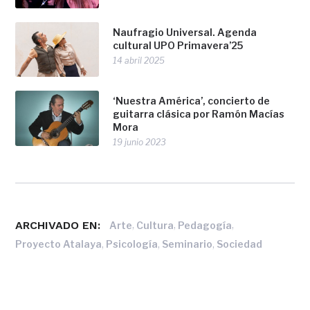
Naufragio Universal. Agenda
cultural UPO Primavera’25
14 abril 2025
‘Nuestra América’, concierto de
guitarra clásica por Ramón Macías
Mora
19 junio 2023
ARCHIVADO EN:
,
,
,
Arte
Cultura
Pedagogía
,
,
,
Proyecto Atalaya
Psicología
Seminario
Sociedad