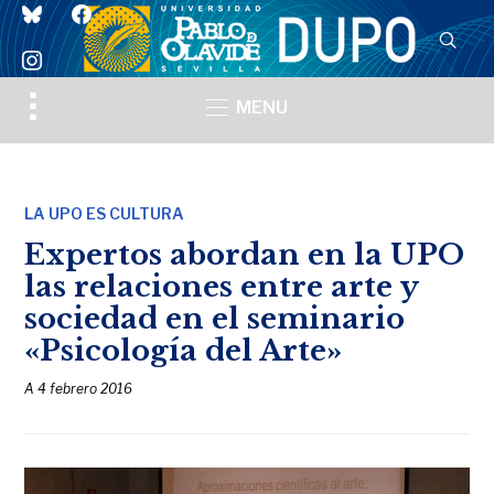
bluesky
facebook
instagram
Toggle
MENU
sidebar
&
navigation
LA UPO ES CULTURA
Expertos abordan en la UPO
las relaciones entre arte y
sociedad en el seminario
«Psicología del Arte»
A
4 febrero 2016