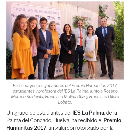
En la imagen, los ganadores del Premio Humanitas 2017,
estudiantes y profesora del IES La Palma, junto a Rosario
Moreno Soldevila, Francisco Molina Díaz y Francisco Ollero
Lobato.
Un grupo de estudiantes del
IES La Palma
, de la
Palma del Condado, Huelva, ha recibido el
Premio
Humanitas 2017
, un galardón otorgado por la