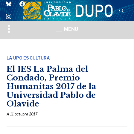
bluesky
facebook
instagram
Toggle
MENU
sidebar
&
navigation
LA UPO ES CULTURA
El IES La Palma del
Condado, Premio
Humanitas 2017 de la
Universidad Pablo de
Olavide
A
11 octubre 2017