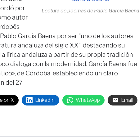
cordó por
Lectura de poemas de Pablo García Baen
omo autor
ordobés
Pablo García Baena por ser “uno de los autores
ratura andaluza del siglo XX”, destacando su
 lírica andaluza a partir de su propia tradición
roco dialoga con la modernidad. García Baena fue
tico», de Córdoba, estableciendo un claro
n del 27.
e on X
LinkedIn
WhatsApp
Email