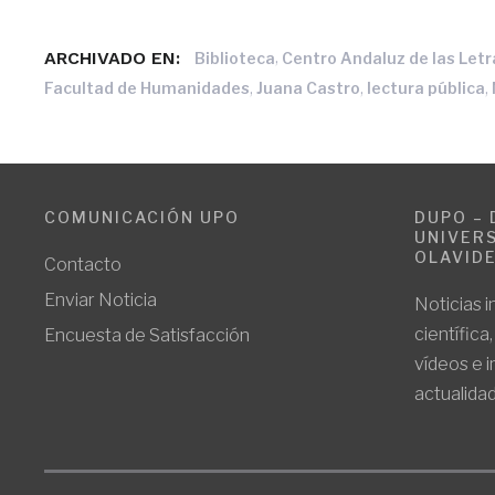
ARCHIVADO EN:
,
Biblioteca
Centro Andaluz de las Letr
,
,
,
Facultad de Humanidades
Juana Castro
lectura pública
COMUNICACIÓN UPO
DUPO – 
UNIVERS
OLAVID
Contacto
Enviar Noticia
Noticias i
científica
Encuesta de Satisfacción
vídeos e 
actualidad