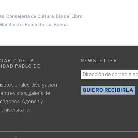
,
,
,
as
Consejería de Cultura
Día del Libro
,
Manifiesto
Pablo García Baena
DIARIO DE LA
NEWSLETTER
IDAD PABLO DE
E
nstitucionales, divulgación
, entrevistas, galería de
imágenes. Agenda y
 universitaria.