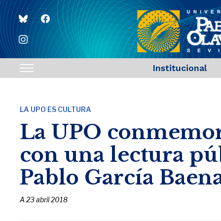
bluesky
facebook
instagram
Institucional
Toggle
sidebar
&
LA UPO ES CULTURA
navigation
La UPO conmemora 
con una lectura pú
Pablo García Baen
A
23 abril 2018