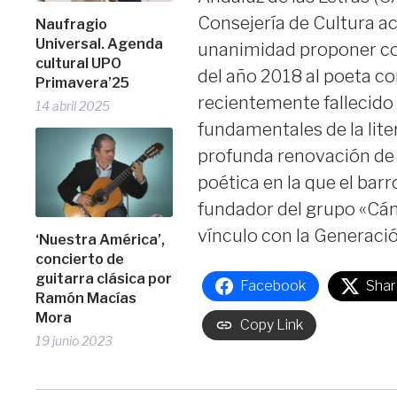
Consejería de Cultura a
Naufragio
Universal. Agenda
unanimidad proponer c
cultural UPO
del año 2018 al poeta c
Primavera’25
recientemente fallecido 
14 abril 2025
fundamentales de la lite
profunda renovación de la
poética en la que el bar
fundador del grupo «Cán
vínculo con la Generació
‘Nuestra América’,
concierto de
guitarra clásica por
Facebook
Shar
Ramón Macías
Mora
Copy Link
19 junio 2023