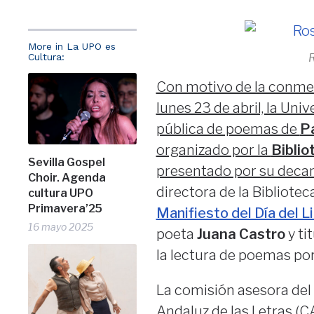
More in La UPO es
Cultura:
Con motivo de la conm
lunes 23 de abril, la Uni
pública de poemas de
P
organizado por la
Biblio
Sevilla Gospel
presentado por su deca
Choir. Agenda
directora de la Bibliotec
cultura UPO
Primavera’25
Manifiesto del Día del L
16 mayo 2025
poeta
Juana Castro
y ti
la lectura de poemas por
La comisión asesora del
Andaluz de las Letras (CA