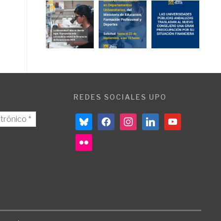
REDES SOCIALES UPO
bluesky
facebook
instagram
linkedin
youtube
flickr