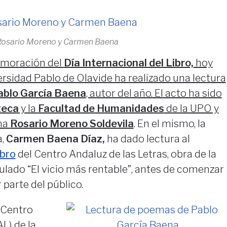
Rosario Moreno y Carmen Baena
emoración del
Día Internacional del Libro,
hoy
versidad Pablo de Olavide ha realizado una lectura
ablo García Baena
, autor del año. El acto ha sido
teca
y la
Facultad de Humanidades
de la UPO y
na
Rosario Moreno Soldevila
. En el mismo, la
a,
Carmen Baena Díaz,
ha dado lectura al
ibro
del Centro Andaluz de las Letras, obra de la
tulado “El vicio más rentable”, antes de comenzar
 parte del público.
 Centro
L) de la