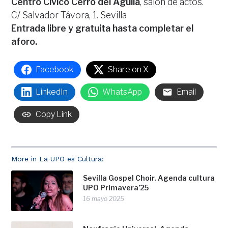
Centro Cívico Cerro del Águila
, salón de actos.
C/ Salvador Távora, 1. Sevilla
Entrada libre y gratuita hasta completar el
aforo.
Facebook
Share on X
LinkedIn
WhatsApp
Email
Copy Link
More in La UPO es Cultura:
Sevilla Gospel Choir. Agenda cultura
UPO Primavera’25
16 mayo 2025