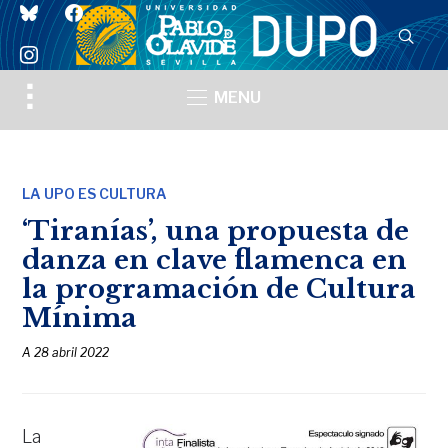
bluesky
facebook
instagram
Toggle
MENU
sidebar
&
navigation
LA UPO ES CULTURA
‘Tiranías’, una propuesta de
danza en clave flamenca en
la programación de Cultura
Mínima
A
28 abril 2022
La