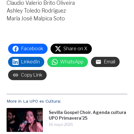
Claudio Valerio Brito Oliveira
Ashley Toledo Rodríguez
María José Malpica Soto
Facebook
Share on X
LinkedIn
WhatsApp
Email
Copy Link
More in La UPO es Cultura:
Sevilla Gospel Choir. Agenda cultura
UPO Primavera’25
16 mayo 2025