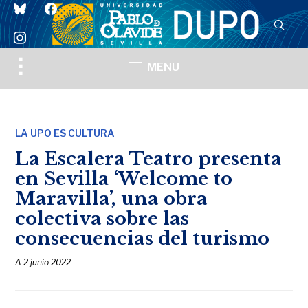
bluesky
facebook
instagram
Toggle
MENU
sidebar
&
navigation
LA UPO ES CULTURA
La Escalera Teatro presenta
en Sevilla ‘Welcome to
Maravilla’, una obra
colectiva sobre las
consecuencias del turismo
A
2 junio 2022