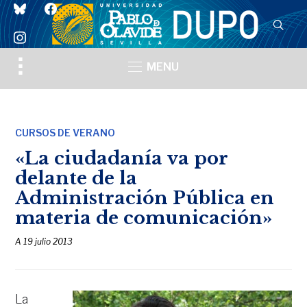
bluesky
facebook
instagram
Toggle
MENU
sidebar
&
navigation
CURSOS DE VERANO
«La ciudadanía va por
delante de la
Administración Pública en
materia de comunicación»
A
19 julio 2013
La