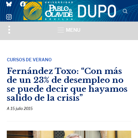
bluesky
facebook
instagram
Toggle
MENU
sidebar
&
navigation
CURSOS DE VERANO
Fernández Toxo: “Con más
de un 23% de desempleo no
se puede decir que hayamos
salido de la crisis”
A
15 julio 2015