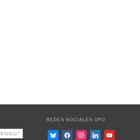
REDES SOCIALES UPO
bluesky
facebook
instagram
linkedin
youtube