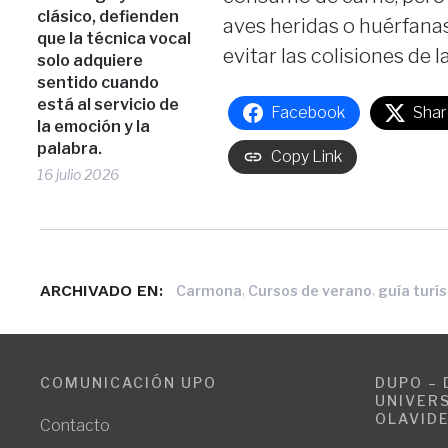
clásico, defienden
aves heridas o huérfanas,
que la técnica vocal
evitar las colisiones de 
solo adquiere
sentido cuando
está al servicio de
Facebook
Shar
la emoción y la
palabra.
Copy Link
16 julio 2026
ARCHIVADO EN:
,
,
Carmona
Cursos de verano
guía turís
COMUNICACIÓN UPO
DUPO – 
UNIVERS
OLAVID
Contacto