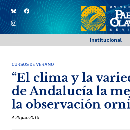
bluesky
facebook
instagram
Institucional
Toggle
sidebar
&
CURSOS DE VERANO
navigation
“El clima y la var
de Andalucía la m
la observación orni
A
25 julio 2016