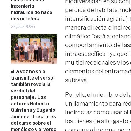
biodiversidad en su conj
ingeniería
pérdida de hábitats, mol
hidráulica de hace
intensificación agraria”
dos mil años
manera directa o indirec
27 julio 2026
climático “está afectand
comportamiento, de tasa
intraespecífica”, ya que
multidireccionales y lo
elementos del entramado
«La voz no solo
transmite el verso;
subraya.
también revela la
verdad del
Por ello, el miembro de 
personaje» Los
un llamamiento para red
actores Roberto
Quintana y Eugenio
indirectas como usar el 
Jiménez, directores
los bienes de alto gasto 
del curso sobre el
consumo de carne, pero t
monólogo y el verso