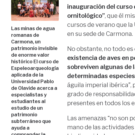
inauguración del curso
ornitológico”
, que él mi
cursos de verano que la
Las minas de agua
en su sede de Carmona.
romanas de
Carmona, un
No obstante, no todo es d
patrimonio invisible
de enorme valor
existencia de aves en p
histórico El curso de
sobreviven algunas de 
Espeleoarqueología
aplicada de la
determinadas especies
Universidad Pablo
águila imperial ibérica”,
de Olavide acerca a
grado de responsabilida
especialistas y
estudiantes al
presentes en todos los e
estudio de un
patrimonio
Las amenazas “no son poc
subterráneo que
mano de las actividades 
ayuda a
comprender la