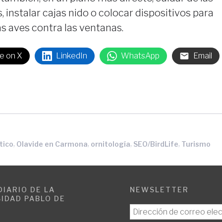
 instalar cajas nido o colocar dispositivos para
las aves contra las ventanas.
e on X
LinkedIn
WhatsApp
Email
,
,
,
,
tico
Olavide en Carmona
ornitología
SEO/BirdLife
Turismo
DIARIO DE LA
NEWSLETTER
IDAD PABLO DE
E