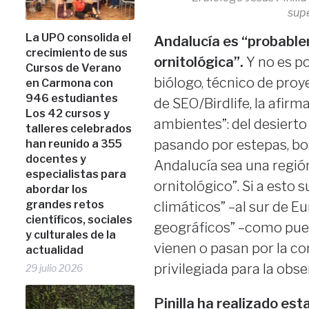
supe
La UPO consolida el
Andalucía es “probablem
crecimiento de sus
ornitológica”.
Y no es po
Cursos de Verano
biólogo, técnico de pro
en Carmona con
946 estudiantes
de SEO/Birdlife, la afirm
Los 42 cursos y
ambientes”: del desierto
talleres celebrados
pasando por estepas, bo
han reunido a 355
docentes y
Andalucía sea una regió
especialistas para
ornitológico”. Si a esto
abordar los
grandes retos
climáticos” –al sur de Eu
científicos, sociales
geográficos” –como puen
y culturales de la
vienen o pasan por la c
actualidad
privilegiada para la obse
29 julio 2026
Pinilla ha realizado est