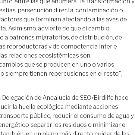
unto, entre las que enumera “la transformación y
estias, persecución directa, contaminación o
, factores que terminan afectando a las aves de
ta. Asimismo, advierte de que el cambio
o a patrones migratorios, de distribución, de
s reproductoras y de competencia inter e
 “las relaciones ecosistémicas son
s cambios que se producen en uno o varios
 siempre tienen repercusiones en el resto”,
la Delegación de Andalucía de SEO/Birdlife hace
ucir la huella ecológica mediante acciones
transporte público, reducir el consumo de agua y
energético, separar los residuos o minimizar el
ambién, en un plano más directo, cuidar de las