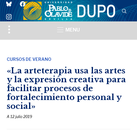
bluesky
facebook
instagram
Toggle
MENU
sidebar
&
navigation
CURSOS DE VERANO
«La arteterapia usa las artes
y la expresión creativa para
facilitar procesos de
fortalecimiento personal y
social»
A
12 julio 2019