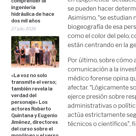
comprender la
ingeniería
se pueden hacer determi
hidráulica de hace
Asimismo, “se estudian 
dos mil años
biogeografía de esa pers
27 julio 2026
como el color del pelo, co
están centrando en la ge
Por último, sobre cómo a
comunicación a la invest
«La voz no solo
médico forense opina qu
transmite el verso;
afectar. “Lógicamente s
también revela la
verdad del
ejerce presión sobre re
personaje» Los
administrativas o polític
actores Roberto
actúa estrictamente seg
Quintana y Eugenio
Jiménez, directores
técnicos o científicos”, fi
del curso sobre el
monólogo y el verso