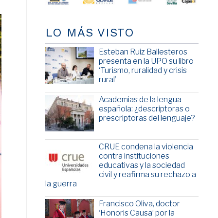
LO MÁS VISTO
Esteban Ruiz Ballesteros
presenta en la UPO su libro
‘Turismo, ruralidad y crisis
rural’
Academias de la lengua
española: ¿descriptoras o
prescriptoras del lenguaje?
CRUE condena la violencia
contra instituciones
educativas y la sociedad
civil y reafirma su rechazo a
la guerra
Francisco Oliva, doctor
‘Honoris Causa’ por la