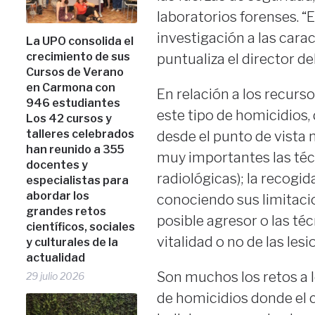
laboratorios forenses. 
investigación a las carac
La UPO consolida el
crecimiento de sus
puntualiza el director de
Cursos de Verano
en Carmona con
En relación a los recurso
946 estudiantes
este tipo de homicidios
Los 42 cursos y
talleres celebrados
desde el punto de vista
han reunido a 355
muy importantes las té
docentes y
radiológicas); la recogid
especialistas para
abordar los
conociendo sus limitacion
grandes retos
posible agresor o las té
científicos, sociales
vitalidad o no de las lesi
y culturales de la
actualidad
Son muchos los retos a l
29 julio 2026
de homicidios donde el c