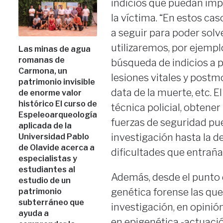
indicios que puedan impli
la víctima. “En estos ca
a seguir para poder solv
utilizaremos, por ejempl
Las minas de agua
romanas de
búsqueda de indicios a p
Carmona, un
lesiones vitales y postm
patrimonio invisible
data de la muerte, etc. El
de enorme valor
histórico El curso de
técnica policial, obtener
Espeleoarqueología
fuerzas de seguridad pu
aplicada de la
investigación hasta la de
Universidad Pablo
de Olavide acerca a
dificultades que entraña
especialistas y
estudiantes al
Además, desde el punto 
estudio de un
genética forense las que
patrimonio
subterráneo que
investigación, en opinión
ayuda a
en epigenética -actuaci