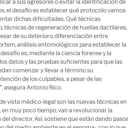
car a sus agresores o evitar la identificación de
sos, el desafío es establecer qué protocolo vamos
entar dichas dificultades. Qué técnicas
o, técnicas de regeneración de huellas dactilares,
esar de su deterioro, diferenciación entre
ortem, análisis entomológicos para establecer la
 desafío es, mediante la ciencia forense y la
 los datos y las pruebas suficientes para que las
edan comenzar y llevar a término su
tención de los culpables, a pesar de las
”, asegura Antonio Rico.
de vista médico-legal son las nuevas técnicas en
, en muy poco tiempo, van a revolucionar la
 del director. Así, sostiene que están dando paso
ón del medio ambiente en el genoma-, con lo que