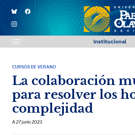
bluesky
facebook
instagram
Institucional
Toggle
sidebar
&
CURSOS DE VERANO
navigation
La colaboración mul
para resolver los h
complejidad
A
27 junio 2023