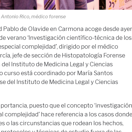
Antonio Rico, médico forense
ad Pablo de Olavide en Carmona acoge desde aye
de verano ‘Investigación científico-técnica de los
special complejidad’, dirigido por el médico
cía, jefe de sección de Histopatología Forense
 del Instituto de Medicina Legal y Ciencias
ho curso está coordinado por María Santos
e del Instituto de Medicina Legal y Ciencias
portancia, puesto que el concepto ‘investigació
l complejidad’ hace referencia a los casos dond
es o las circunstancias que rodean los hechos,
e protocolos y técnicas de estudio fuera de las