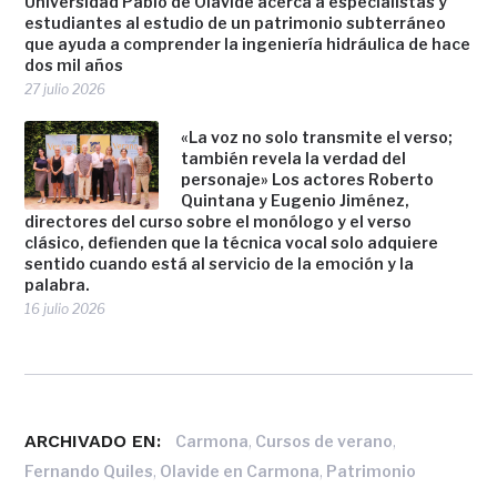
Universidad Pablo de Olavide acerca a especialistas y
estudiantes al estudio de un patrimonio subterráneo
que ayuda a comprender la ingeniería hidráulica de hace
dos mil años
27 julio 2026
«La voz no solo transmite el verso;
también revela la verdad del
personaje» Los actores Roberto
Quintana y Eugenio Jiménez,
directores del curso sobre el monólogo y el verso
clásico, defienden que la técnica vocal solo adquiere
sentido cuando está al servicio de la emoción y la
palabra.
16 julio 2026
ARCHIVADO EN:
,
,
Carmona
Cursos de verano
,
,
Fernando Quiles
Olavide en Carmona
Patrimonio