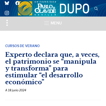
bluesky
facebook
instagram
Toggle
MENU
sidebar
&
navigation
CURSOS DE VERANO
Experto declara que, a veces,
el patrimonio se “manipula
y transforma” para
estimular “el desarrollo
económico”
A
18 junio 2024