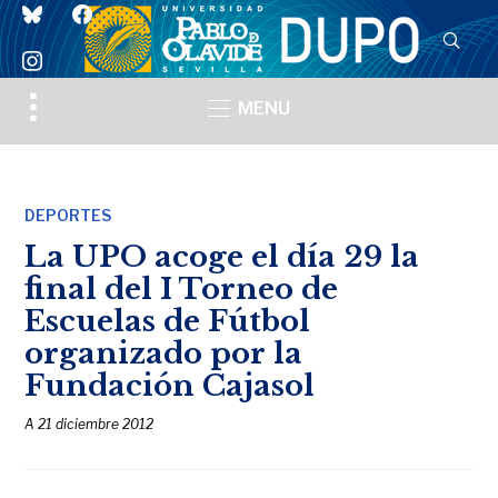
bluesky
facebook
instagram
Toggle
MENU
sidebar
&
navigation
DEPORTES
La UPO acoge el día 29 la
final del I Torneo de
Escuelas de Fútbol
organizado por la
Fundación Cajasol
A
21 diciembre 2012