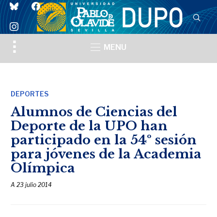
bluesky
facebook
instagram
Toggle
MENU
sidebar
&
navigation
DEPORTES
Alumnos de Ciencias del
Deporte de la UPO han
participado en la 54º sesión
para jóvenes de la Academia
Olímpica
A
23 julio 2014