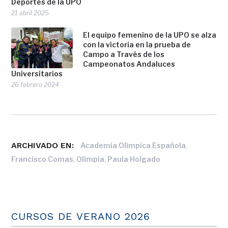
Deportes de la UPO
21 abril 2025
El equipo femenino de la UPO se alza
con la victoria en la prueba de
Campo a Través de los
Campeonatos Andaluces
Universitarios
26 febrero 2024
ARCHIVADO EN:
,
Academia Olímpica Española
,
,
Francisco Comas
Olimpia
Paula Holgado
CURSOS DE VERANO 2026