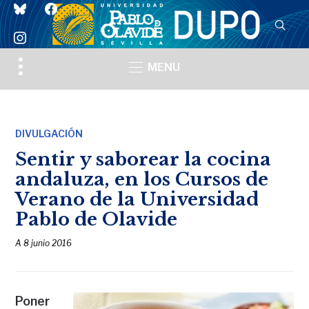
bluesky
facebook
instagram
Toggle
MENU
sidebar
&
navigation
DIVULGACIÓN
Sentir y saborear la cocina
andaluza, en los Cursos de
Verano de la Universidad
Pablo de Olavide
A
8 junio 2016
Poner