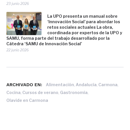
23 junio 2026
La UPO presenta un manual sobre
‘Innovación Social’ para abordar los
retos sociales actuales La obra,
coordinada por expertos de la UPO y
SAMU, forma parte del trabajo desarrollado por la
Cátedra ‘SAMU de Innovación Social’
22 junio 2026
ARCHIVADO EN:
,
,
,
Alimentación
Andalucía
Carmona
,
,
,
Cocina
Cursos de verano
Gastronomía
Olavide en Carmona