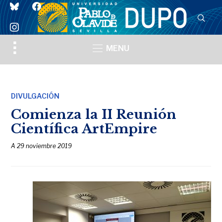
bluesky
facebook
instagram
Toggle
MENU
sidebar
&
navigation
DIVULGACIÓN
Comienza la II Reunión
Científica ArtEmpire
A
29 noviembre 2019