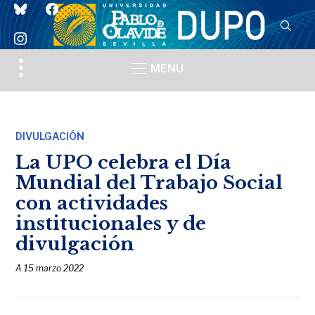
bluesky
facebook
instagram
Toggle
MENU
sidebar
&
navigation
DIVULGACIÓN
La UPO celebra el Día
Mundial del Trabajo Social
con actividades
institucionales y de
divulgación
A
15 marzo 2022