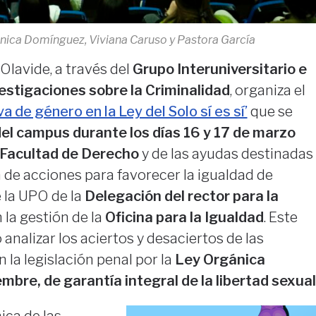
nica Domínguez, Viviana Caruso y Pastora García
Olavide, a través del
Grupo Interuniversitario e
vestigaciones sobre la Criminalidad
, organiza el
 de género en la Ley del Solo sí es sí’
que se
del campus durante los días 16 y 17 de marzo
Facultad de Derecho
y de las ayudas destinadas
n de acciones para favorecer la igualdad de
 la UPO de la
Delegación del rector para la
n la gestión de la
Oficina para la Igualdad
. Este
analizar los aciertos y desaciertos de las
 la legislación penal por la
Ley Orgánica
mbre, de garantía integral de la libertad sexual
ica de las