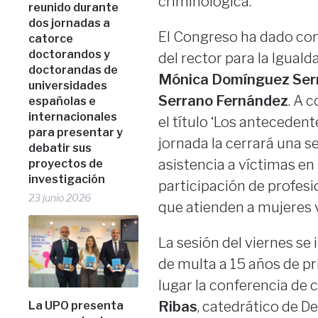
criminológica.
reunido durante
dos jornadas a
El Congreso ha dado com
catorce
doctorandos y
del rector para la Igual
doctorandas de
Mónica Domínguez Ser
universidades
Serrano Fernández
. A 
españolas e
internacionales
el título ‘Los antecedente
para presentar y
jornada la cerrará una s
debatir sus
asistencia a víctimas en 
proyectos de
investigación
participación de profesi
23 junio 2026
que atienden a mujeres v
La sesión del viernes se
de multa a 15 años de pr
lugar la conferencia de 
Ribas
, catedrático de De
La UPO presenta