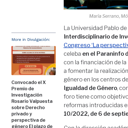
María Serrano, Mó
La Universidad Pablo de 
Interdisciplinario de In
More in Divulgación:
Congreso ‘La perspectiva
celeba
en el Paraninfo 
con la financiación de la
a fomentar la realizació
género en los centros de
Convocado el X
Igualdad de Género
, co
Premio de
Investigación
foro tiene como objetivo 
Rosario Valpuesta
reformas introducidas en
sobre Derecho
10/2022, de 6 de septie
privado y
perspectiva de
género El plazo de
Con la dirección académ