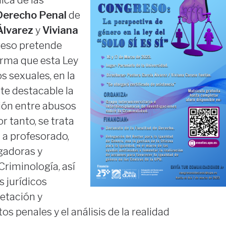
Derecho Penal
de
Álvarez
y
Viviana
greso pretende
orma que esta Ley
s sexuales, en la
te destacable la
ción entre abusos
r tanto, se trata
a a profesorado,
gadoras y
riminología, así
 jurídicos
retación y
os penales y el análisis de la realidad