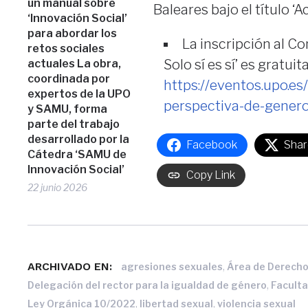
un manual sobre
Baleares bajo el título ‘A
‘Innovación Social’
para abordar los
La inscripción al Co
retos sociales
Solo sí es sí’ es gratu
actuales La obra,
coordinada por
https://eventos.upo.e
expertos de la UPO
perspectiva-de-genero-
y SAMU, forma
parte del trabajo
desarrollado por la
Facebook
Shar
Cátedra ‘SAMU de
Innovación Social’
Copy Link
22 junio 2026
ARCHIVADO EN:
,
agresiones sexuales
Área de Derecho
,
Delegación del rector para la igualdad de género
Facult
,
,
Ley Orgánica 10/2022
libertad sexual
violencia sexual