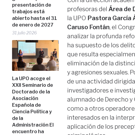
presentación de
profesoras del
Área de 
trabajos está
la UPO
Pastora García 
abierto hasta el 31
de enero de 2027
Caruso Fontán
, el Con
31 julio 2026
analizar la profunda ref
ha supuesto de los delito
que resulta especialmen
eliminación de la distin
y agresiones sexuales. Po
La UPO acoge el
de una actividad dirigid
XXII Seminario de
investigadores e investi
Doctorado de la
Asociación
alumnado de Derecho y C
Española de
como a otros operadores
Ciencia Política y
interesados en la interp
de la
Administración El
aplicación de los precept
encuentro ha