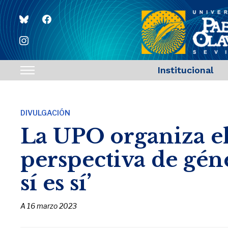
bluesky
facebook
instagram
Institucional
Toggle
sidebar
&
DIVULGACIÓN
navigation
La UPO organiza el
perspectiva de géne
sí es sí’
A
16 marzo 2023