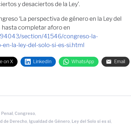
ciertos y desaciertos de la Ley’.
ngreso ‘La perspectiva de género en la Ley del
ita hasta completar aforo en
s/94043/section/41546/congreso-la-
en-la-ley-del-solo-si-es-si.html
e on X
LinkedIn
WhatsApp
Email
,
,
 Penal
Congreso
,
,
,
ad de Derecho
Igualdad de Género
Ley del Solo sí es sí