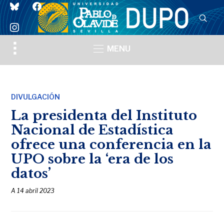
bluesky
facebook
instagram
Toggle
MENU
sidebar
&
navigation
DIVULGACIÓN
La presidenta del Instituto
Nacional de Estadística
ofrece una conferencia en la
UPO sobre la ‘era de los
datos’
A
14 abril 2023