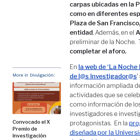
carpas ubicadas en la
P
como en diferentes espa
Plaza de San Francisco,
entidad
. Además, en el
A
preliminar de la Noche. 
completar el aforo.
En
la
web de ‘La Noche
More in Divulgación:
de l@s Investigador@s
’
información ampliada de
actividades que se celeb
como información de lo
investigadores e invest
Convocado el X
protagonistas. En la
pro
Premio de
diseñada por la Univers
Investigación