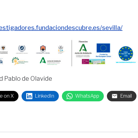
estigadores.fundaciondescubre.es/sevilla/
d Pablo de Olavide
e on X
LinkedIn
WhatsApp
Email