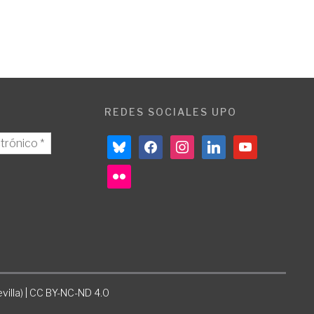
REDES SOCIALES UPO
bluesky
facebook
instagram
linkedin
youtube
flickr
villa) | CC BY-NC-ND 4.0