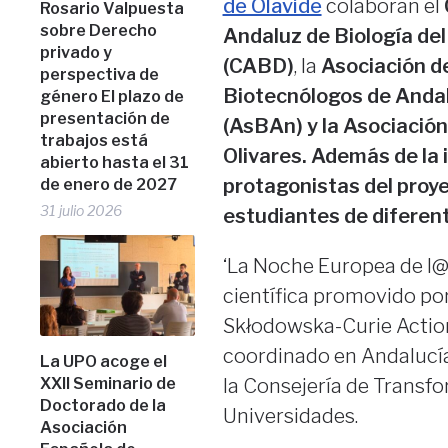
de Olavide
colaboran el
Rosario Valpuesta
sobre Derecho
Andaluz de Biología del
privado y
(CABD)
, la
Asociación d
perspectiva de
Biotecnólogos de Anda
género El plazo de
presentación de
(AsBAn) y la Asociación
trabajos está
Olivares. Además de
la
abierto hasta el 31
protagonistas del proy
de enero de 2027
31 julio 2026
estudiantes de diferen
‘La Noche Europea de l@
científica promovido po
Skłodowska-Curie Action
coordinado en Andalucía
La UPO acoge el
la Consejería de Transf
XXII Seminario de
Doctorado de la
Universidades.
Asociación