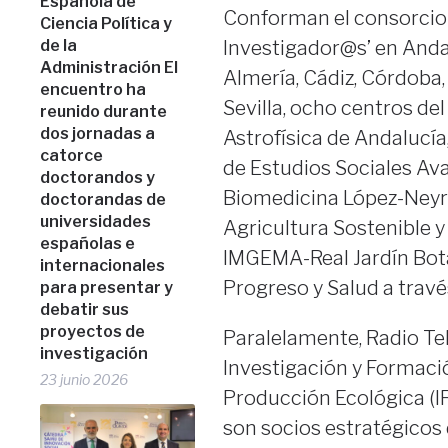
Española de
Conforman el consorcio 
Ciencia Política y
Investigador@s’ en Anda
de la
Administración El
Almería, Cádiz, Córdoba,
encuentro ha
Sevilla, ocho centros del 
reunido durante
dos jornadas a
Astrofísica de Andalucía,
catorce
de Estudios Sociales Ava
doctorandos y
Biomedicina López-Neyra,
doctorandas de
universidades
Agricultura Sostenible y
españolas e
IMGEMA-Real Jardín Botá
internacionales
Progreso y Salud a travé
para presentar y
debatir sus
proyectos de
Paralelamente, Radio Tel
investigación
Investigación y Formació
23 junio 2026
Producción Ecológica (I
son socios estratégicos