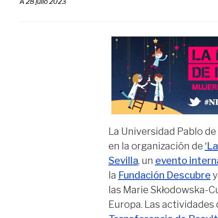
A
28 julio 2023
La Universidad Pablo de
en la organización de
‘L
Sevilla
, un
evento interna
la
Fundación Descubre
y
las Marie Skłodowska-Cu
Europa. Las actividades 