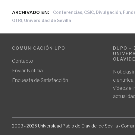
ARCHIVADO EN:
,
,
,
Conferencias
CSIC
Divulgación
Fund
,
OTRI
Universidad de Sevilla
COMUNICACIÓN UPO
DUPO – 
UNIVERS
OLAVID
Contacto
Enviar Noticia
Noticias i
científica
Encuesta de Satisfacción
vídeos e 
actualidad
2003 - 2026 Universidad Pablo de Olavide, de Sevilla - Comun