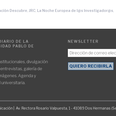
,
,
,
ación Descubre
JRC
La Noche Europea de l@s Investigador@s
DIARIO DE LA
NEWSLETTER
IDAD PABLO DE
E
nstitucionales, divulgación
, entrevistas, galería de
imágenes. Agenda y
 universitaria.
icación | Av. Rectora Rosario Valpuesta, 1 - 41089 Dos Hermanas (Se