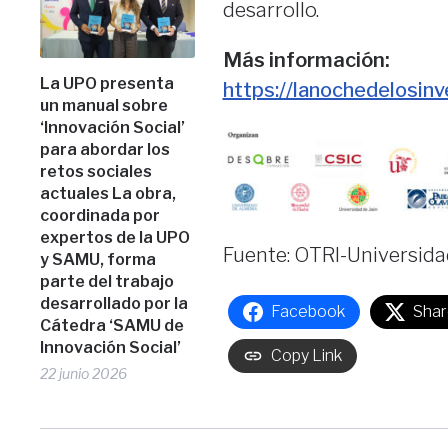
desarrollo.
Más información:
La UPO presenta
https://lanochedelosinv
un manual sobre
‘Innovación Social’
para abordar los
retos sociales
actuales La obra,
coordinada por
expertos de la UPO
Fuente: OTRI-Universida
y SAMU, forma
parte del trabajo
desarrollado por la
Facebook
Shar
Cátedra ‘SAMU de
Innovación Social’
Copy Link
22 junio 2026