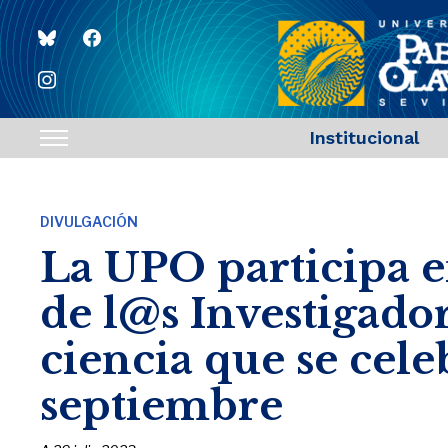
bluesky
facebook
instagram
Institucional
Toggle
sidebar
&
DIVULGACIÓN
navigation
La UPO participa 
de l@s Investigador
ciencia que se cele
septiembre