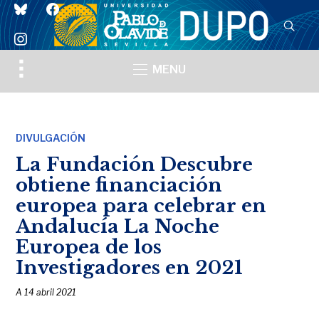
bluesky
facebook
instagram
Toggle
MENU
sidebar
&
navigation
DIVULGACIÓN
La Fundación Descubre
obtiene financiación
europea para celebrar en
Andalucía La Noche
Europea de los
Investigadores en 2021
A
14 abril 2021