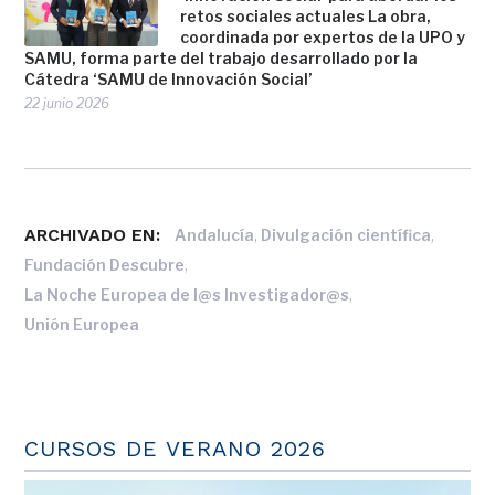
retos sociales actuales La obra,
coordinada por expertos de la UPO y
SAMU, forma parte del trabajo desarrollado por la
Cátedra ‘SAMU de Innovación Social’
22 junio 2026
ARCHIVADO EN:
,
,
Andalucía
Divulgación científica
,
Fundación Descubre
,
La Noche Europea de l@s Investigador@s
Unión Europea
CURSOS DE VERANO 2026