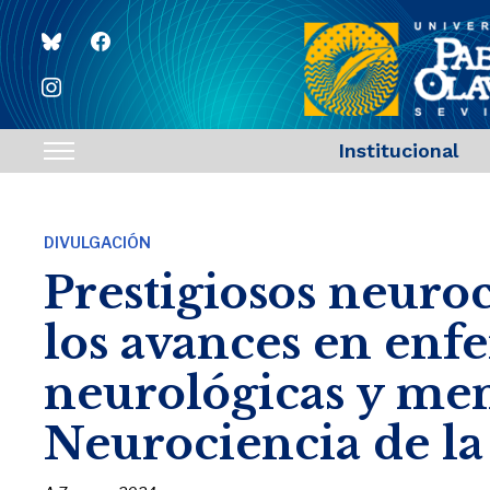
bluesky
facebook
instagram
Institucional
Toggle
sidebar
&
DIVULGACIÓN
navigation
Prestigiosos neuro
los avances en en
neurológicas y men
Neurociencia de l