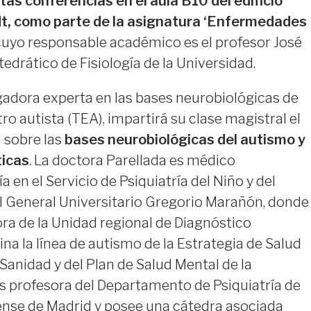
tas conferencias en el aula B10 del edificio
t, como parte de la asignatura ‘Enfermedades
 cuyo responsable académico es el profesor José
edrático de Fisiología de la Universidad.
igadora experta en las bases neurobiológicas de
ro autista (TEA), impartirá su clase magistral el
á sobre las
bases neurobiológicas del autismo y
ticas
. La doctora Parellada es médico
a en el Servicio de Psiquiatría del Niño y del
l General Universitario Gregorio Marañón, donde
a de la Unidad regional de Diagnóstico
a la línea de autismo de la Estrategia de Salud
 Sanidad y del Plan de Salud Mental de la
 profesora del Departamento de Psiquiatría de
nse de Madrid y posee una cátedra asociada