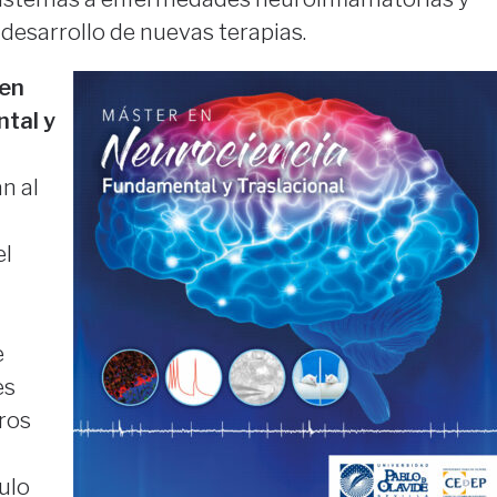
desarrollo de nuevas terapias.
 en
tal y
n al
el
e
es
ros
tulo