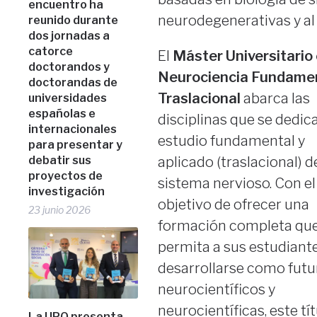
encuentro ha
neurodegenerativas y al 
reunido durante
dos jornadas a
catorce
El
Máster Universitario
doctorandos y
Neurociencia Fundamen
doctorandas de
Traslacional
abarca las
universidades
españolas e
disciplinas que se dedica
internacionales
estudio fundamental y
para presentar y
debatir sus
aplicado (traslacional) d
proyectos de
sistema nervioso. Con el
investigación
objetivo de ofrecer una
23 junio 2026
formación completa qu
permita a sus estudiant
desarrollarse como futu
neurocientíficos y
neurocientíficas, este tí
La UPO presenta