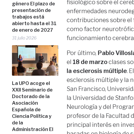
fisiológico sobre el cere
género El plazo de
presentación de
enfermedades neurodegen
trabajos está
contribuciones sobre el f
abierto hasta el 31
como factor neurotrófico
de enero de 2027
funcionamiento cerebral
31 julio 2026
Por último,
Pablo Villos
el
18 de marzo
clases so
la esclerosis múltiple
. 
esclerosis múltiple y la
La UPO acoge el
San Francisco, Universid
XXII Seminario de
Doctorado de la
la Universidad de Stanfor
Asociación
Neurología y del Progra
Española de
profesor de la Facultad 
Ciencia Política y
de la
principal interés en inv
Administración El
basadas en biología de 