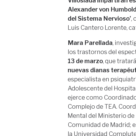
Villoslada impartirán es
Alexander von Humbold
del Sistema Nervioso’
,
Luis Cantero Lorente, cat
Mara Parellada
, invest
los trastornos del espect
13 de marzo
, que tratar
nuevas dianas terapéu
especialista en psiquiatrí
Adolescente del Hospita
ejerce como Coordinador
Complejo de TEA. Coordin
Mental del Ministerio de
Comunidad de Madrid; es
la Universidad Complute