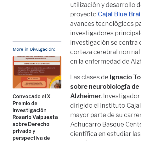
utilización y desarrollo 
proyecto
Cajal Blue Brai
avances tecnológicos par
investigadores principal
investigación se centra 
More in Divulgación:
corteza cerebral normal y
en la enfermedad de Alzh
Las clases de
Ignacio To
sobre neurobiología de 
Alzheimer
. Investigador
Convocado el X
Premio de
dirigido el Instituto Caj
Investigación
mayor parte de su carrera
Rosario Valpuesta
Achucarro Basque Center
sobre Derecho
privado y
científica en estudiar l
perspectiva de