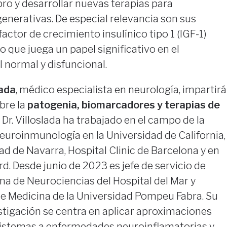
bro y desarrollar nuevas terapias para
erativas. De especial relevancia son sus
actor de crecimiento insulínico tipo 1 (IGF-1)
 que juega un papel significativo en el
 normal y disfuncional.
lada
, médico especialista en neurología, impartirá
bre la
patogenia, biomarcadores y terapias de
El Dr. Villoslada ha trabajado en el campo de la
 neuroinmunología en la Universidad de California,
ad de Navarra, Hospital Clinic de Barcelona y en
d. Desde junio de 2023 es jefe de servicio de
ma de Neurociencias del Hospital del Mar y
de Medicina de la Universidad Pompeu Fabra. Su
estigación se centra en aplicar aproximaciones
sistemas a enfermedades neuroinflamatorias y