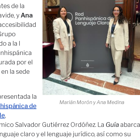
tes de la
vide, y
Ana
 accesibilidad
 Grupo
do a la I
anhispánica
urada por el
 en la sede
presentada la
Marián Morón y Ana Medina
hispánica de
le
,
mico Salvador Gutiérrez Ordóñez. La
Guía
abarc
nguaje claro y el lenguaje jurídico, así como su