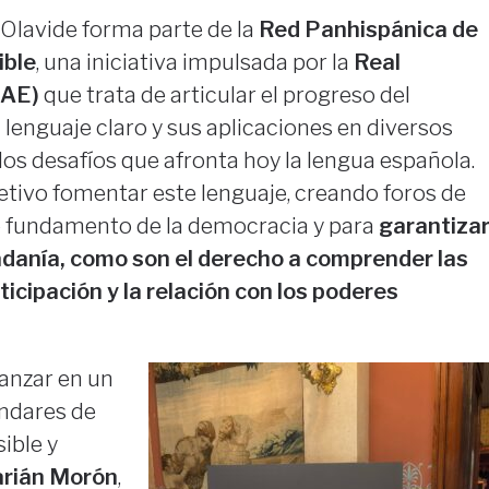
 Olavide forma parte de la
Red Panhispánica de
ible
, una iniciativa impulsada por la
Real
RAE)
que trata de articular el progreso del
lenguaje claro y sus aplicaciones en diversos
os desafíos que afronta hoy la lengua española.
etivo fomentar este lenguaje, creando foros de
o fundamento de la democracia y para
garantiza
adanía, como son el derecho a comprender las
rticipación y la relación con los poderes
vanzar en un
ndares de
ible y
rián Morón
,