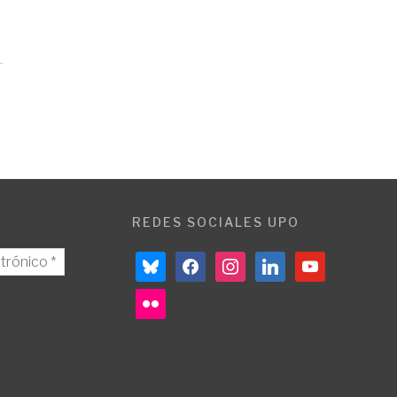
REDES SOCIALES UPO
bluesky
facebook
instagram
linkedin
youtube
flickr