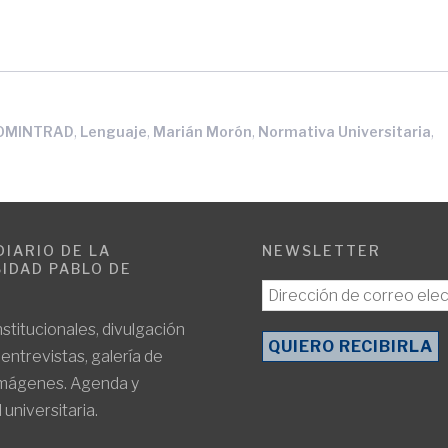
,
,
,
,
OMINTRAD
Lenguaje
Marián Morón
Normativa Universitaria
DIARIO DE LA
NEWSLETTER
IDAD PABLO DE
E
nstitucionales, divulgación
, entrevistas, galería de
imágenes. Agenda y
 universitaria.