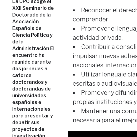
La UPO acoge el
XXII Seminario de
Reconocer el derec
Doctorado de la
comprender.
Asociación
Promover el lenguaje
Española de
Ciencia Política y
actividad privada.
de la
Contribuir a consol
Administración El
encuentro ha
impulsar nuevas adhes
reunido durante
nacionales, internacio
dos jornadas a
Utilizar lenguaje cl
catorce
doctorandos y
escritas o audiovisual
doctorandas de
Promover y difundir 
universidades
propias instituciones y
españolas e
internacionales
Mantener una comun
para presentar y
necesaria para el mej
debatir sus
proyectos de
investigación