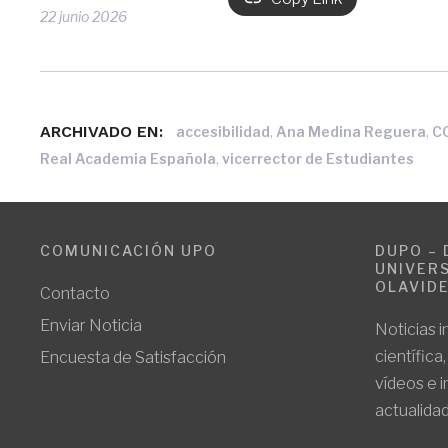
22 junio 2026
ARCHIVADO EN:
,
,
accesibilidad
Ana Medina Reguera
C
,
Real Academia Española
vicerrector de Estudiantes
COMUNICACIÓN UPO
DUPO – 
UNIVERS
OLAVID
Contacto
Enviar Noticia
Noticias i
científica
Encuesta de Satisfacción
vídeos e 
actualidad