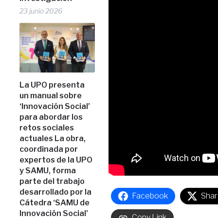
23 junio 2026
La UPO presenta
un manual sobre
‘Innovación Social’
para abordar los
retos sociales
actuales La obra,
coordinada por
expertos de la UPO
y SAMU, forma
parte del trabajo
desarrollado por la
Facebook
Shar
Cátedra ‘SAMU de
Innovación Social’
Copy Link