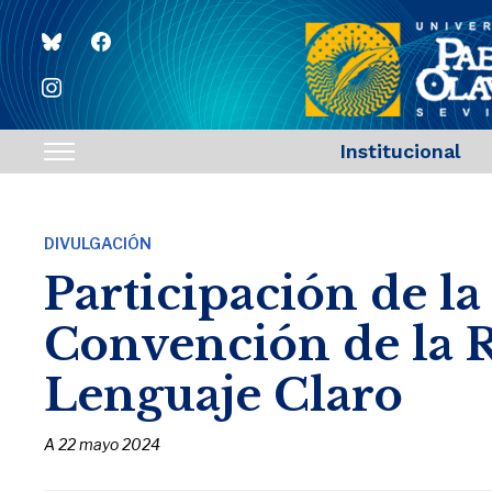
bluesky
facebook
instagram
Institucional
Toggle
sidebar
&
DIVULGACIÓN
navigation
Participación de la
Convención de la 
Lenguaje Claro
A
22 mayo 2024