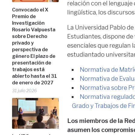
relación con el lenguaje 
Convocado el X
lingüística, los discursos
Premio de
Investigación
La Universidad Pablo de O
Rosario Valpuesta
Estudiantes, dispone de 
sobre Derecho
privado y
esenciales que regulan l
perspectiva de
estudiantado universitari
género El plazo de
presentación de
Normativa de Matríc
trabajos está
abierto hasta el 31
Normativa de Evalu
de enero de 2027
Normativa sobre Pr
31 julio 2026
Normativa regulador
Grado y Trabajos de Fi
Los miembros de la Red
asumen los compromiso