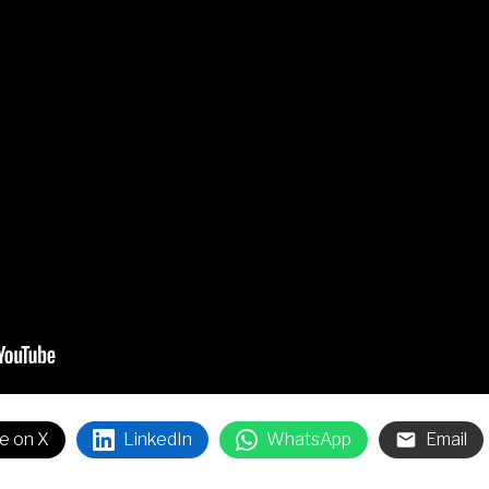
e on X
LinkedIn
WhatsApp
Email