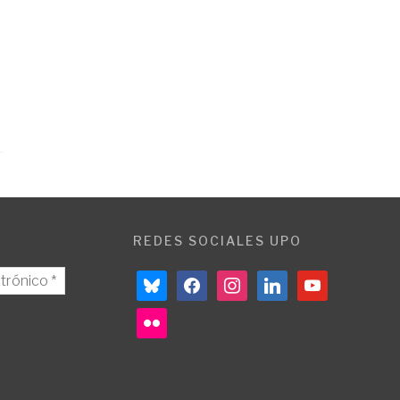
REDES SOCIALES UPO
bluesky
facebook
instagram
linkedin
youtube
flickr