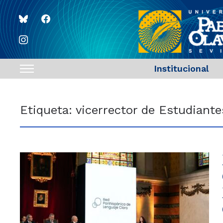
bluesky
facebook
instagram
Institucional
Toggle
sidebar
&
Etiqueta:
vicerrector de Estudiante
navigation