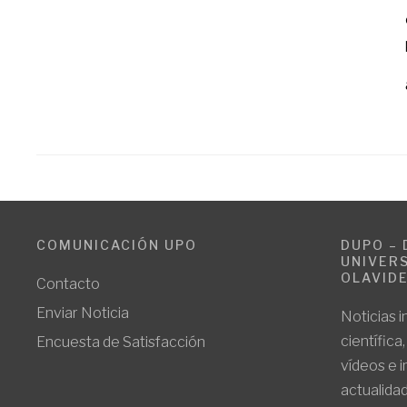
COMUNICACIÓN UPO
DUPO – 
UNIVERS
OLAVID
Contacto
Enviar Noticia
Noticias i
científica
Encuesta de Satisfacción
vídeos e 
actualidad