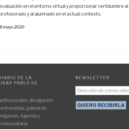
evaluación en el entorno virtual y proporcionar certidumbre al
profesorado y al alumnado en el actual contexto.
8 mayo 2020
DIARIO DE LA
NEWSLETTER
IDAD PABLO DE
E
nstitucionales, divulgación
, entrevistas, galería de
imágenes. Agenda y
 universitaria.