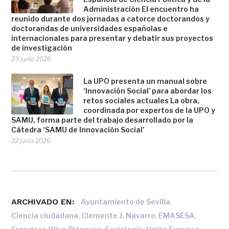
Administración El encuentro ha
reunido durante dos jornadas a catorce doctorandos y
doctorandas de universidades españolas e
internacionales para presentar y debatir sus proyectos
de investigación
23 junio 2026
La UPO presenta un manual sobre
‘Innovación Social’ para abordar los
retos sociales actuales La obra,
coordinada por expertos de la UPO y
SAMU, forma parte del trabajo desarrollado por la
Cátedra ‘SAMU de Innovación Social’
22 junio 2026
ARCHIVADO EN:
,
Ayuntamiento de Sevilla
,
,
,
Ciencia ciudadana
Clemente J. Navarro
EMASESA