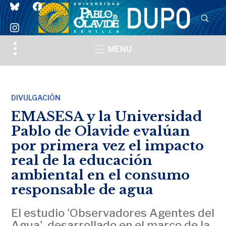
bluesky
facebook
instagram
Toggle
MENU
sidebar
&
navigation
DIVULGACIÓN
EMASESA y la Universidad
Pablo de Olavide evalúan
por primera vez el impacto
real de la educación
ambiental en el consumo
responsable de agua
El estudio 'Observadores Agentes del
Agua', desarrollado en el marco de la