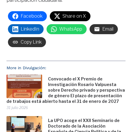
Facebook
Share on X
LinkedIn
WhatsApp
Email
Copy Link
More in Divulgación:
Convocado el X Premio de
Investigación Rosario Valpuesta
sobre Derecho privado y perspectiva
de género El plazo de presentación
de trabajos está abierto hasta el 31 de enero de 2027
31 julio 2026
La UPO acoge el XXII Seminario de
Doctorado de la Asociación
Española de Ciencia Política y de la